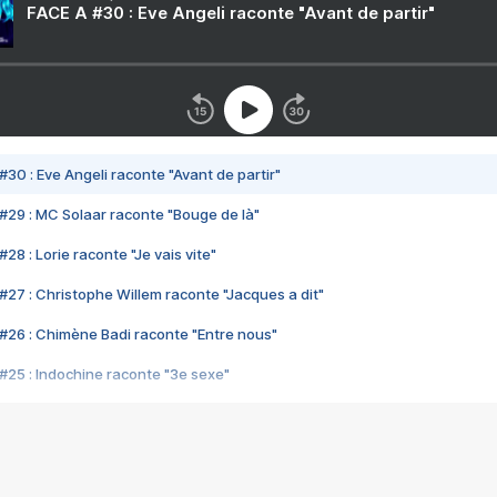
FACE A #30 : Eve Angeli raconte "Avant de partir"
#30 : Eve Angeli raconte "Avant de partir"
#29 : MC Solaar raconte "Bouge de là"
28 : Lorie raconte "Je vais vite"
#27 : Christophe Willem raconte "Jacques a dit"
#26 : Chimène Badi raconte "Entre nous"
#25 : Indochine raconte "3e sexe"
#24 : Zaho raconte "C'est chelou"
#23 : Patrick Bruel raconte "Au café des délices"
#22 : Kyo raconte "Le chemin"